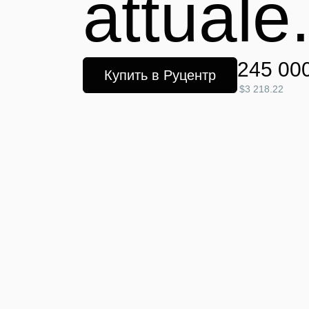
attuale
245 00
Купить в Руцентр
$3 218.22